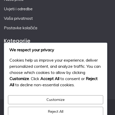
Uvjeti i odredbe
Vaša privatnost
Postavke kolačića
Kategorije
We respect your privacy
Kazne u hokeju na travi
Cookies help us improve your experience, deliver
Pravila igre u hokeju na travi
personalized content, and analyze traffic. You can
choose which cookies to allow by clicking
Sustav bodovanja u travnom hokeju
Customize
. Click
Accept All
to consent or
Reject
All
to decline non-essential cookies.
Customize
Reject All
All Rights Reserved 2024.