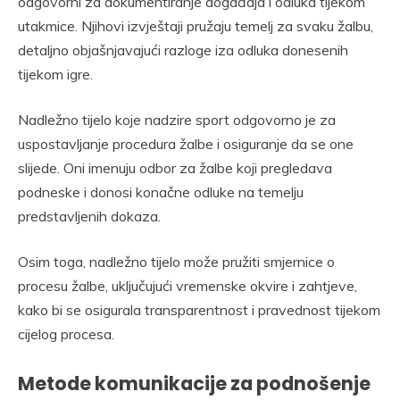
odgovorni za dokumentiranje događaja i odluka tijekom
utakmice. Njihovi izvještaji pružaju temelj za svaku žalbu,
detaljno objašnjavajući razloge iza odluka donesenih
tijekom igre.
Nadležno tijelo koje nadzire sport odgovorno je za
uspostavljanje procedura žalbe i osiguranje da se one
slijede. Oni imenuju odbor za žalbe koji pregledava
podneske i donosi konačne odluke na temelju
predstavljenih dokaza.
Osim toga, nadležno tijelo može pružiti smjernice o
procesu žalbe, uključujući vremenske okvire i zahtjeve,
kako bi se osigurala transparentnost i pravednost tijekom
cijelog procesa.
Metode komunikacije za podnošenje