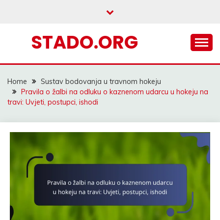
Skip
to
content
STADO.ORG
Home
Sustav bodovanja u travnom hokeju
Pravila o žalbi na odluku o kaznenom udarcu u hokeju na
travi: Uvjeti, postupci, ishodi