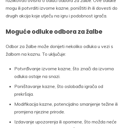
razlikovati ovisno o odluci odbora za žalbe. Ove odluke
mogu ili potvrditi izvorne kazne, poništiti ih ili dovesti do
drugih akcija koje utječu na igru i podobnost igrača.
Moguće odluke odbora za žalbe
Odbor za žalbe može donijeti nekoliko odluka u vezi s
žalbom na kaznu. To uključuje:
Potvrđivanje izvorne kazne, što znači da izvorna
odluka ostaje na snazi.
Poništavanje kazne, što oslobađa igrača od
prekršaja.
Modifikacija kazne, potencijalno smanjenje težine ili
promjena njezine prirode.
Izdavanje upozorenja ili opomene, što možda neće