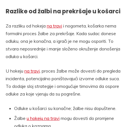
Razlike od žalbi na prekršaje u košarci
Za razliku od hokeja
na travi
i nogometa, košarka nema
formalni proces žalbe za prekršaje. Kada sudac donese
odluku, ona je konačna, a igrači je ne mogu osporiti. To
stvara neposrednije i manje složeno okruženje donošenja
odluka u košarci.
U hokeju
na travi
, proces žalbe može dovesti do pregleda
incidenta, potencijalno poništavajući izvorne odluke suca.
To dodaje sloj strategije i omogućuje timovima da ospore
odluke za koje vjeruju da su pogrešne.
Odluke u košarci su konačne; žalbe nisu dopuštene.
Žalbe
u hokeju na travi
mogu dovesti do promjene
odluka o kaznama.