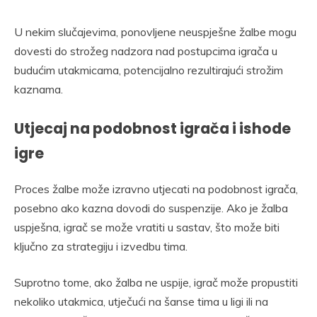
U nekim slučajevima, ponovljene neuspješne žalbe mogu
dovesti do strožeg nadzora nad postupcima igrača u
budućim utakmicama, potencijalno rezultirajući strožim
kaznama.
Utjecaj na podobnost igrača i ishode
igre
Proces žalbe može izravno utjecati na podobnost igrača,
posebno ako kazna dovodi do suspenzije. Ako je žalba
uspješna, igrač se može vratiti u sastav, što može biti
ključno za strategiju i izvedbu tima.
Suprotno tome, ako žalba ne uspije, igrač može propustiti
nekoliko utakmica, utječući na šanse tima u ligi ili na