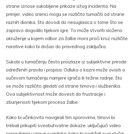
strane iznose sukobljene prikaze istog incidenta. Na
primjer, video snimci mogu se različito tumačiti od strane
raznih dionika, što dovodi do nesuglasica o tome što se
zapravo dogodilo tijekom igre. To može stvoriti složeno
okruženje u kojem odbor za žalbe mora proći kroz različite
narative kako bi došao do pravednog zaključka.
Sukobi u tumačenju često proizlaze iz subjektivne prirode
određenih pravila i propisa. Odluka o kazni može ovisiti o
sučevom tumačenju namjere igrača ili težine radnje, što
se može različito gledati od strane timova i službenika.
Ova subjektivnost može dovesti do frustracije i
zbunjenosti tijekom procesa žalbe.
Kako bi učinkovito navigirali tim sporovima, timovi bi
trebali prikupiti sveobuhvatne dokaze, uključujući video
ponavljanja i izjave svjedoka, kako bi podržali svoj slučaj.