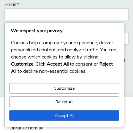
Email
*
Website
We respect your privacy
Cookies help us improve your experience, deliver
personalized content, and analyze traffic. You can
choose which cookies to allow by clicking
Save my name, email, and website in this browser for the
Customize
. Click
Accept All
to consent or
Reject
next time I comment.
All
to decline non-essential cookies.
Customize
Reject All
Poveznice
Accept All
Obratite nam se