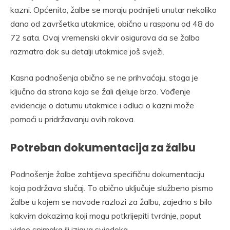
kazni. Općenito, žalbe se moraju podnijeti unutar nekoliko
dana od završetka utakmice, obično u rasponu od 48 do
72 sata. Ovaj vremenski okvir osigurava da se žalba
razmatra dok su detalji utakmice još svježi.
Kasna podnošenja obično se ne prihvaćaju, stoga je
ključno da strana koja se žali djeluje brzo. Vođenje
evidencije o datumu utakmice i odluci o kazni može
pomoći u pridržavanju ovih rokova.
Potreban dokumentacija za žalbu
Podnošenje žalbe zahtijeva specifičnu dokumentaciju
koja podržava slučaj. To obično uključuje službeno pismo
žalbe u kojem se navode razlozi za žalbu, zajedno s bilo
kakvim dokazima koji mogu potkrijepiti tvrdnje, poput
video snimaka ili izjava svjedoka.