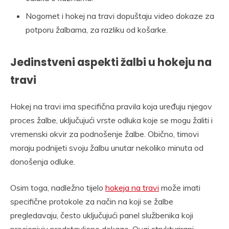
Nogomet i hokej na travi dopuštaju video dokaze za
potporu žalbama, za razliku od košarke.
Jedinstveni aspekti žalbi u hokeju na
travi
Hokej na travi ima specifična pravila koja uređuju njegov
proces žalbe, uključujući vrste odluka koje se mogu žaliti i
vremenski okvir za podnošenje žalbe. Obično, timovi
moraju podnijeti svoju žalbu unutar nekoliko minuta od
donošenja odluke.
Osim toga, nadležno tijelo
hokeja na travi
može imati
specifične protokole za način na koji se žalbe
pregledavaju, često uključujući panel službenika koji
procjenjuju predstavljene dokaze. Ovaj strukturirani