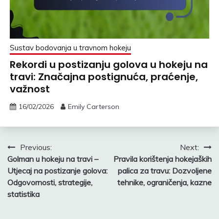
Sustav bodovanja u travnom hokeju
Rekordi u postizanju golova u hokeju na
travi: Značajna postignuća, praćenje,
važnost
16/02/2026
Emily Carterson
Post
Previous:
Next:
Golman u hokeju na travi –
Pravila korištenja hokejaških
navigation
Utjecaj na postizanje golova:
palica za travu: Dozvoljene
Odgovornosti, strategije,
tehnike, ograničenja, kazne
statistika