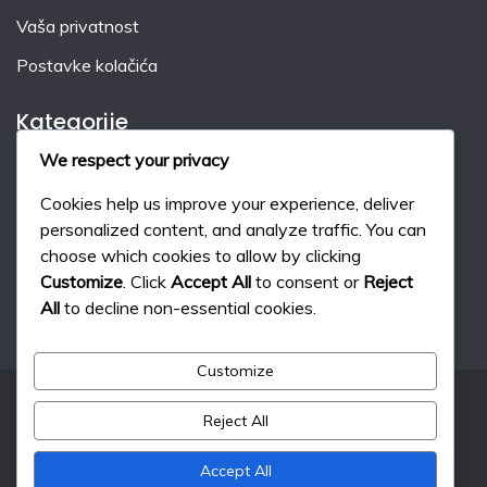
Vaša privatnost
Postavke kolačića
Kategorije
We respect your privacy
Kazne u hokeju na travi
Cookies help us improve your experience, deliver
Pravila igre u hokeju na travi
personalized content, and analyze traffic. You can
choose which cookies to allow by clicking
Sustav bodovanja u travnom hokeju
Customize
. Click
Accept All
to consent or
Reject
All
to decline non-essential cookies.
Customize
Reject All
All Rights Reserved 2024.
Proudly powered by WordPress
|
Theme: Fairy by
Accept All
Candid Themes
.