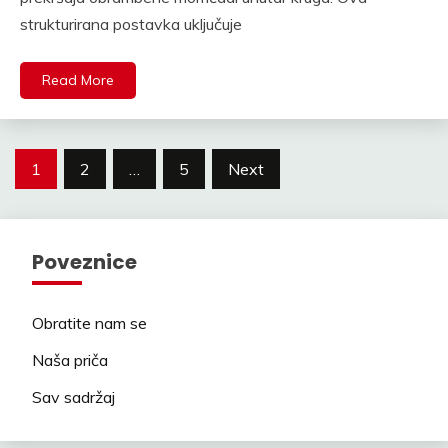
strukturirana postavka uključuje
Read More
Posts
1
2
…
5
Next
pagination
Poveznice
Obratite nam se
Naša priča
Sav sadržaj