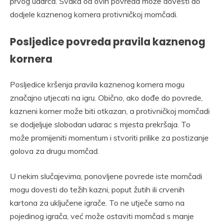
prvog udarca. Svaka od ovih povreda može dovesti do
dodjele kaznenog kornera protivničkoj momčadi.
Posljedice povreda pravila kaznenog
kornera
Posljedice kršenja pravila kaznenog kornera mogu
značajno utjecati na igru. Obično, ako dođe do povrede,
kazneni korner može biti otkazan, a protivničkoj momčadi
se dodjeljuje slobodan udarac s mjesta prekršaja. To
može promijeniti momentum i stvoriti prilike za postizanje
golova za drugu momčad.
U nekim slučajevima, ponovljene povrede iste momčadi
mogu dovesti do težih kazni, poput žutih ili crvenih
kartona za uključene igrače. To ne utječe samo na
pojedinog igrača, već može ostaviti momčad s manje