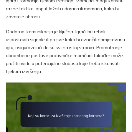
igara i formacija tijekom treninga. Momčadi mogu koristiti
razne taktike, poput lažnih udaraca ili mamaca, kako bi
zavarale obranu.
Dodatno, komunikacija je ključna. Igrači bi trebali
uspostaviti signale ili pozive kako bi označili namjeravanu
igru, osiguravajući da su svi na istoj stranici. Promatranje
obrambene postave protivničke momčadi također može
pružiti uvide u potencijalne slabosti koje treba iskoristiti
tijekom izvršenja.