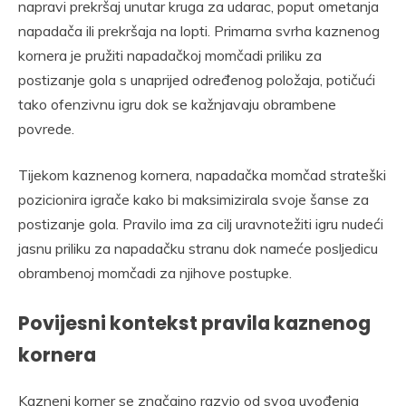
napravi prekršaj unutar kruga za udarac, poput ometanja
napadača ili prekršaja na lopti. Primarna svrha kaznenog
kornera je pružiti napadačkoj momčadi priliku za
postizanje gola s unaprijed određenog položaja, potičući
tako ofenzivnu igru dok se kažnjavaju obrambene
povrede.
Tijekom kaznenog kornera, napadačka momčad strateški
pozicionira igrače kako bi maksimizirala svoje šanse za
postizanje gola. Pravilo ima za cilj uravnotežiti igru nudeći
jasnu priliku za napadačku stranu dok nameće posljedicu
obrambenoj momčadi za njihove postupke.
Povijesni kontekst pravila kaznenog
kornera
Kazneni korner se značajno razvio od svog uvođenja