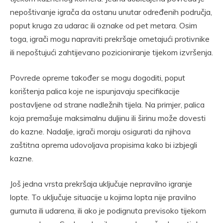
nepoštivanje igrača da ostanu unutar određenih područja,
poput kruga za udarac ili oznake od pet metara. Osim
toga, igrači mogu napraviti prekršaje ometajući protivnike
ili nepoštujući zahtijevano pozicioniranje tijekom izvršenja.
Povrede opreme također se mogu dogoditi, poput
korištenja palica koje ne ispunjavaju specifikacije
postavljene od strane nadležnih tijela. Na primjer, palica
koja premašuje maksimalnu duljinu ili širinu može dovesti
do kazne. Nadalje, igrači moraju osigurati da njihova
zaštitna oprema udovoljava propisima kako bi izbjegli
kazne.
Još jedna vrsta prekršaja uključuje nepravilno igranje
lopte. To uključuje situacije u kojima lopta nije pravilno
gurnuta ili udarena, ili ako je podignuta previsoko tijekom