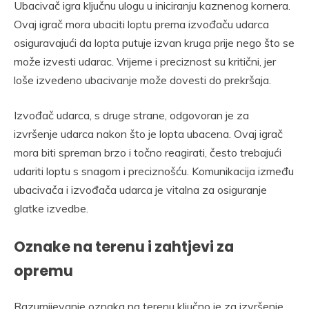
Ubacivač igra ključnu ulogu u iniciranju kaznenog kornera.
Ovaj igrač mora ubaciti loptu prema izvođaču udarca
osiguravajući da lopta putuje izvan kruga prije nego što se
može izvesti udarac. Vrijeme i preciznost su kritični, jer
loše izvedeno ubacivanje može dovesti do prekršaja.
Izvođač udarca, s druge strane, odgovoran je za
izvršenje udarca nakon što je lopta ubacena. Ovaj igrač
mora biti spreman brzo i točno reagirati, često trebajući
udariti loptu s snagom i preciznošću. Komunikacija između
ubacivača i izvođača udarca je vitalna za osiguranje
glatke izvedbe.
Oznake na terenu i zahtjevi za
opremu
Razumijevanje oznaka na terenu ključno je za izvršenje