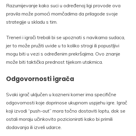
Razumijevanje kako suci u određenoj ligi provode ova
pravila može pomoći momčadima da prilagode svoje
strategije u skladu s tim.
Treneri i igrači trebali bi se upoznati s navikama sudaca,
jer to može pružiti uvide u to koliko strogi ili popustljivi
mogu biti u vezi s određenim prekršajima. Ovo znanje
može biti taktička prednost tijekom utakmica.
Odgovornosti igrača
Svaki igrač uključen u kazneni korner ima specifične
odgovornosti koje doprinose ukupnom uspjehu igre. Igrač
koji izvodi “push-out” mora točno dostaviti loptu, dok se
ostali moraju učinkovito pozicionirati kako bi primili
dodavanja ili izveli udarce.