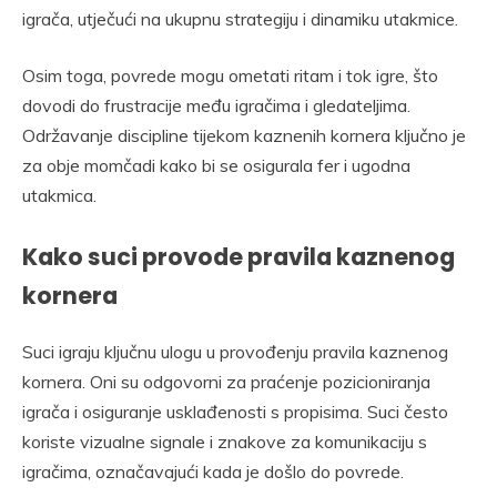
igrača, utječući na ukupnu strategiju i dinamiku utakmice.
Osim toga, povrede mogu ometati ritam i tok igre, što
dovodi do frustracije među igračima i gledateljima.
Održavanje discipline tijekom kaznenih kornera ključno je
za obje momčadi kako bi se osigurala fer i ugodna
utakmica.
Kako suci provode pravila kaznenog
kornera
Suci igraju ključnu ulogu u provođenju pravila kaznenog
kornera. Oni su odgovorni za praćenje pozicioniranja
igrača i osiguranje usklađenosti s propisima. Suci često
koriste vizualne signale i znakove za komunikaciju s
igračima, označavajući kada je došlo do povrede.