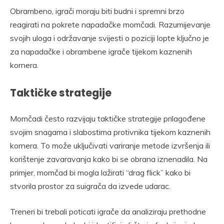
Obrambeno, igrači moraju biti budni i spremni brzo
reagirati na pokrete napadačke momčadi. Razumijevanje
svojih uloga i održavanje svijesti o poziciji lopte ključno je
za napadačke i obrambene igrače tijekom kaznenih
kornera.
Taktičke strategije
Momčadi često razvijaju taktičke strategije prilagođene
svojim snagama i slabostima protivnika tijekom kaznenih
kornera. To može uključivati variranje metode izvršenja ili
korištenje zavaravanja kako bi se obrana iznenadila. Na
primjer, momčad bi mogla lažirati “drag flick” kako bi
stvorila prostor za suigrača da izvede udarac.
Treneri bi trebali poticati igrače da analiziraju prethodne