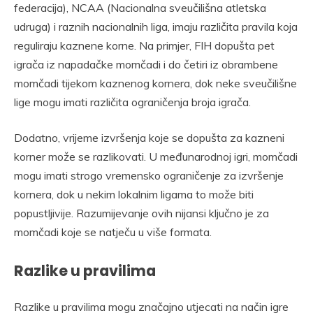
federacija), NCAA (Nacionalna sveučilišna atletska
udruga) i raznih nacionalnih liga, imaju različita pravila koja
reguliraju kaznene korne. Na primjer, FIH dopušta pet
igrača iz napadačke momčadi i do četiri iz obrambene
momčadi tijekom kaznenog kornera, dok neke sveučilišne
lige mogu imati različita ograničenja broja igrača.
Dodatno, vrijeme izvršenja koje se dopušta za kazneni
korner može se razlikovati. U međunarodnoj igri, momčadi
mogu imati strogo vremensko ograničenje za izvršenje
kornera, dok u nekim lokalnim ligama to može biti
popustljivije. Razumijevanje ovih nijansi ključno je za
momčadi koje se natječu u više formata.
Razlike u pravilima
Razlike u pravilima mogu značajno utjecati na način igre