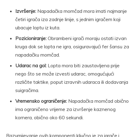
Izvršenje:
Napadačka momčad mora imati najmanje
četiri igrača iza zadnje linije, s jednim igračem koji
ubacuje loptu iz kuta.
Pozicioniranje:
Obrambeni igrači moraju ostati izvan
kruga dok se lopta ne igra, osiguravajući fer šansu za
napadačku momčad.
Udarac na gol:
Lopta mora biti zaustavljena prije
nego što se može izvesti udarac, omogućujući
različite taktike, poput izravnih udaraca ili dodavanja
suigračima.
Vremensko ograničenje:
Napadačka momčad obično
ima ograničeno vrijeme za izvršenje kaznenog
kornera, obično oko 60 sekundi.
Razumijevanje ovih komponenti ključno je za igrače i