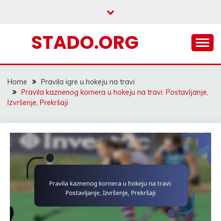
Skip
to
content
STADO.ORG
Home
Pravila igre u hokeju na travi
Pravila kaznenog kornera u hokeju na travi: Postavljanje,
Izvršenje, Prekršaji