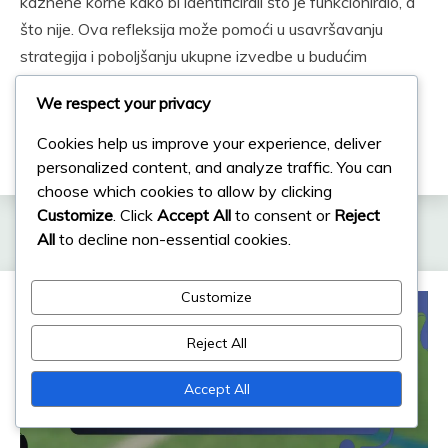
kaznene korne kako bi identificirali što je funkcioniralo, a
što nije. Ova refleksija može pomoći u usavršavanju
strategija i poboljšanju ukupne izvedbe u budućim
utakmicama. Prilagodba taktike na temelju specifičnog
We respect your privacy
konteksta igre ključna je za maksimiziranje prilika za
postizanje golova
tijekom kaznenih kornera.
Cookies help us improve your experience, deliver
personalized content, and analyze traffic. You can
choose which cookies to allow by clicking
Customize
. Click
Accept All
to consent or
Reject
Related Posts
All
to decline non-essential cookies.
Customize
Reject All
Accept All