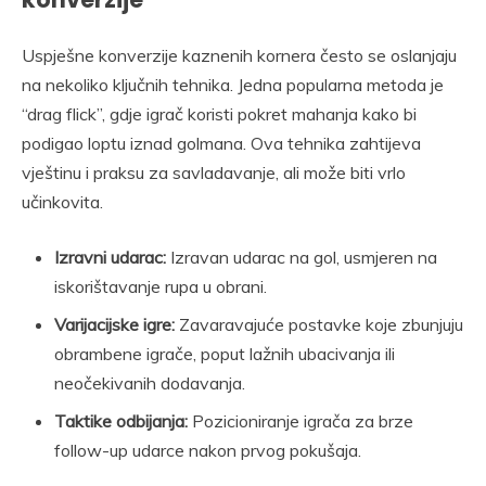
Uspješne konverzije kaznenih kornera često se oslanjaju
na nekoliko ključnih tehnika. Jedna popularna metoda je
“drag flick”, gdje igrač koristi pokret mahanja kako bi
podigao loptu iznad golmana. Ova tehnika zahtijeva
vještinu i praksu za savladavanje, ali može biti vrlo
učinkovita.
Izravni udarac:
Izravan udarac na gol, usmjeren na
iskorištavanje rupa u obrani.
Varijacijske igre:
Zavaravajuće postavke koje zbunjuju
obrambene igrače, poput lažnih ubacivanja ili
neočekivanih dodavanja.
Taktike odbijanja:
Pozicioniranje igrača za brze
follow-up udarce nakon prvog pokušaja.