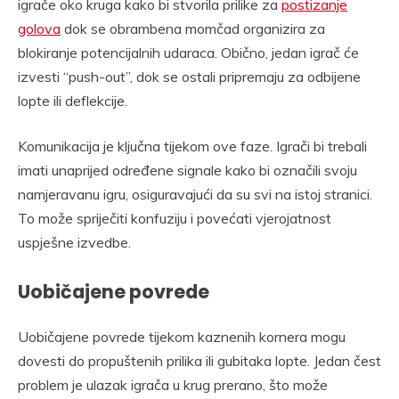
igrače oko kruga kako bi stvorila prilike za
postizanje
golova
dok se obrambena momčad organizira za
blokiranje potencijalnih udaraca. Obično, jedan igrač će
izvesti “push-out”, dok se ostali pripremaju za odbijene
lopte ili deflekcije.
Komunikacija je ključna tijekom ove faze. Igrači bi trebali
imati unaprijed određene signale kako bi označili svoju
namjeravanu igru, osiguravajući da su svi na istoj stranici.
To može spriječiti konfuziju i povećati vjerojatnost
uspješne izvedbe.
Uobičajene povrede
Uobičajene povrede tijekom kaznenih kornera mogu
dovesti do propuštenih prilika ili gubitaka lopte. Jedan čest
problem je ulazak igrača u krug prerano, što može