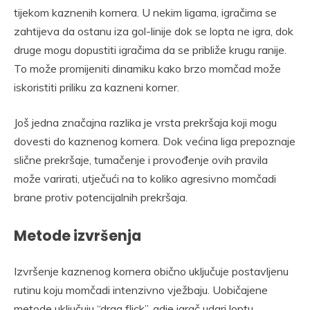
tijekom kaznenih kornera. U nekim ligama, igračima se
zahtijeva da ostanu iza gol-linije dok se lopta ne igra, dok
druge mogu dopustiti igračima da se približe krugu ranije.
To može promijeniti dinamiku kako brzo momčad može
iskoristiti priliku za kazneni korner.
Još jedna značajna razlika je vrsta prekršaja koji mogu
dovesti do kaznenog kornera. Dok većina liga prepoznaje
slične prekršaje, tumačenje i provođenje ovih pravila
može varirati, utječući na to koliko agresivno momčadi
brane protiv potencijalnih prekršaja.
Metode izvršenja
Izvršenje kaznenog kornera obično uključuje postavljenu
rutinu koju momčadi intenzivno vježbaju. Uobičajene
metode uključuju “drag flick”, gdje igrač udari loptu