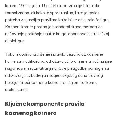
krajem 19. stoljeća. U početku, pravilo nije bilo toliko
formalizirano, ali kako je sport rastao, tako je rasla i
potreba za jasnijim pravilima kako bi se osigurala fer igra.
Kazneni korner postao je standardizirana metoda za
rješavanje prekršaja unutar kruga, doprinoseći strateškoj
dubini igre.
Tokom godina, izvršenje i pravila vezana uz kaznene
korne su modificirana, odražavajući promjene u načinu igre
i sigurnosnim razmatranjima. Ove prilagodbe pomogle su
održavanju uzbuđenja i natjecateljskog duha travnog
hokeja, čineći kaznene korne središnjom točkom u
utakmicama.
Ključne komponente pravila
kaznenog kornera