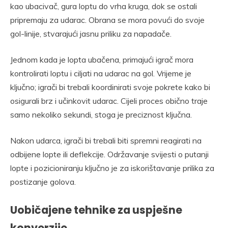
kao ubacivač, gura loptu do vrha kruga, dok se ostali
pripremaju za udarac. Obrana se mora povući do svoje
gol-linije, stvarajući jasnu priliku za napadače.
Jednom kada je lopta ubačena, primajući igrač mora
kontrolirati loptu i ciljati na udarac na gol. Vrijeme je
ključno; igrači bi trebali koordinirati svoje pokrete kako bi
osigurali brz i učinkovit udarac. Cijeli proces obično traje
samo nekoliko sekundi, stoga je preciznost ključna.
Nakon udarca, igrači bi trebali biti spremni reagirati na
odbijene lopte ili deflekcije. Održavanje svijesti o putanji
lopte i pozicioniranju ključno je za iskorištavanje prilika za
postizanje golova.
Uobičajene tehnike za uspješne
konverzije