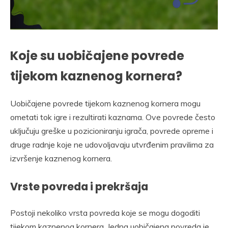
Koje su uobičajene povrede
tijekom kaznenog kornera?
Uobičajene povrede tijekom kaznenog kornera mogu
ometati tok igre i rezultirati kaznama. Ove povrede često
uključuju greške u pozicioniranju igrača, povrede opreme i
druge radnje koje ne udovoljavaju utvrđenim pravilima za
izvršenje kaznenog kornera.
Vrste povreda i prekršaja
Postoji nekoliko vrsta povreda koje se mogu dogoditi
tijekom kaznenog kornera. Jedna uobičajena povreda je