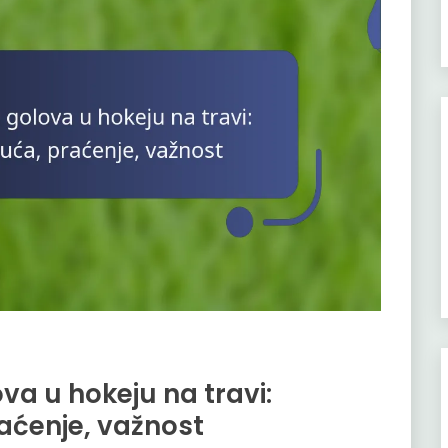
va u hokeju na travi:
aćenje, važnost