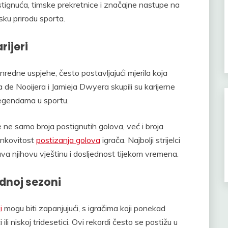
stignuća, timske prekretnice i značajne nastupe na
sku prirodu sporta.
rijeri
anredne uspjehe, često postavljajući mjerila koja
a de Nooijera i Jamieja Dwyera skupili su karijerne
 legendama u sportu.
e ne samo broja postignutih golova, već i broja
činkovitost
postizanja golova
igrača. Najbolji strijelci
va njihovu vještinu i dosljednost tijekom vremena.
ednoj sezoni
i
mogu biti zapanjujući, s igračima koji ponekad
i niskoj tridesetici. Ovi rekordi često se postižu u