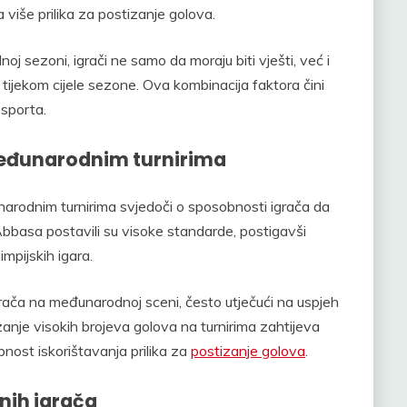
iše prilika za postizanje golova.
oj sezoni, igrači ne samo da moraju biti vješti, već i
ji tijekom cijele sezone. Ova kombinacija faktora čini
 sporta.
međunarodnim turnirima
arodnim turnirima svjedoči o sposobnosti igrača da
Abbasa postavili su visoke standarde, postigavši
mpijskih igara.
igrača na međunarodnoj sceni, često utječući na uspjeh
anje visokih brojeva golova na turnirima zahtijeva
bnost iskorištavanja prilika za
postizanje golova
.
nih igrača