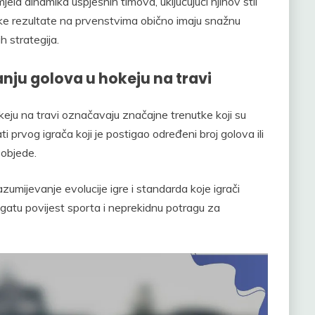
jela dinamika uspješnih timova, uključujući njihov stil
isoke rezultate na prvenstvima obično imaju snažnu
h strategija.
anju golova u hokeju na travi
keju na travi označavaju značajne trenutke koji su
i prvog igrača koji je postigao određeni broj golova ili
pobjede.
zumijevanje evolucije igre i standarda koje igrači
ogatu povijest sporta i neprekidnu potragu za