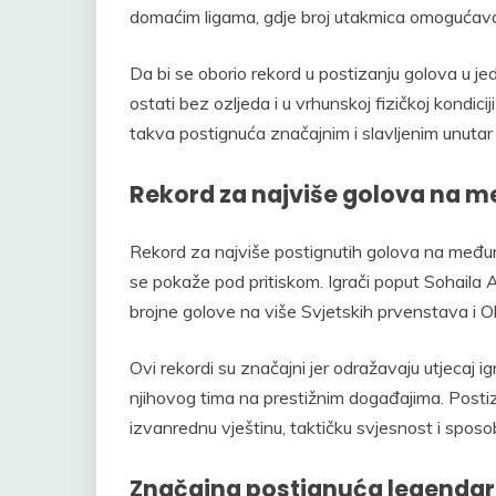
domaćim ligama, gdje broj utakmica omogućava v
Da bi se oborio rekord u postizanju golova u jedn
ostati bez ozljeda i u vrhunskoj fizičkoj kondici
takva postignuća značajnim i slavljenim unutar
Rekord za najviše golova na 
Rekord za najviše postignutih golova na međun
se pokaže pod pritiskom. Igrači poput Sohaila 
brojne golove na više Svjetskih prvenstava i Oli
Ovi rekordi su značajni jer odražavaju utjecaj 
njihovog tima na prestižnim događajima. Postiz
izvanrednu vještinu, taktičku svjesnost i sposo
Značajna postignuća legendar