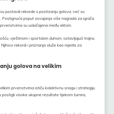
su postavili rekorde u postizanju golova, već su
a. Postignuća poput osvajanja više nagrada za igrača
a prvenstvima su uobičajena među elitom.
ošću, vještinom i sportskim duhom, ostavljajući trajnu
Njihovi rekordi i priznanja služe kao mjerila za
izanju golova na velikim
velikim prvenstvima ističu kolektivnu snagu i strategiju
 postigli visoke ukupne rezultate tijekom turnira,