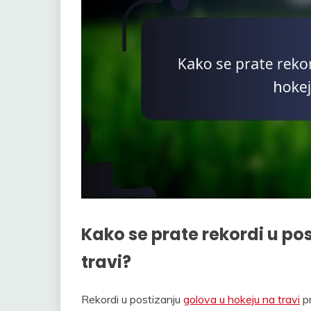
Kako se prate rekordi u po
travi?
Rekordi u postizanju
golova u hokeju na travi
pr