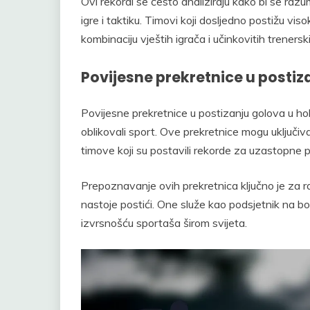
Ovi rekordi se često analiziraju kako bi se razum
igre i taktiku. Timovi koji dosljedno postižu v
kombinaciju vještih igrača i učinkovitih trenerski
Povijesne prekretnice u postiz
Povijesne prekretnice u postizanju golova u ho
oblikovali sport. Ove prekretnice mogu uključivat
timove koji su postavili rekorde za uzastopne 
Prepoznavanje ovih prekretnica ključno je za ra
nastoje postići. One služe kao podsjetnik na b
izvrsnošću sportaša širom svijeta.