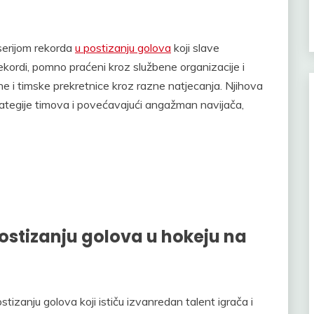
serijom rekorda
u postizanju golova
koji slave
rekordi, pomno praćeni kroz službene organizacije i
ehe i timske prekretnice kroz razne natjecanja. Njihova
trategije timova i povećavajući angažman navijača,
postizanju golova u hokeju na
tizanju golova koji ističu izvanredan talent igrača i