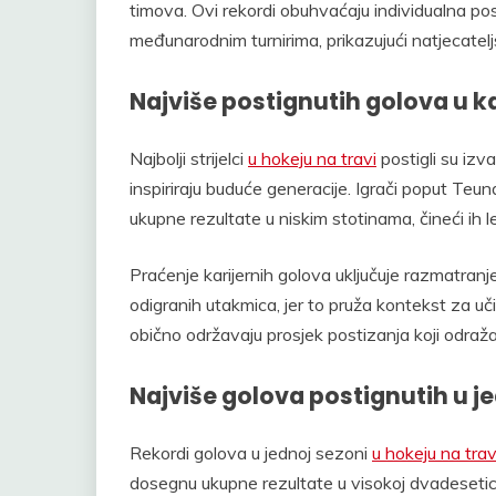
timova. Ovi rekordi obuhvaćaju individualna po
međunarodnim turnirima, prikazujući natjecatelj
Najviše postignutih golova u ka
Najbolji strijelci
u hokeju na travi
postigli su izv
inspiriraju buduće generacije. Igrači poput Teun
ukupne rezultate u niskim stotinama, čineći ih
Praćenje karijernih golova uključuje razmatranj
odigranih utakmica, jer to pruža kontekst za u
obično održavaju prosjek postizanja koji odraža
Najviše golova postignutih u j
Rekordi golova u jednoj sezoni
u hokeju na trav
dosegnu ukupne rezultate u visokoj dvadesetici il