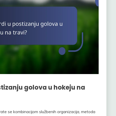
stizanju golova u hokeju na
ate se kombinacijom službenih organizacija, metoda